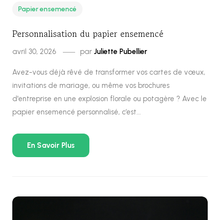
Papier ensemencé
Personnalisation du papier ensemencé
avril 30, 2026
par
Juliette Pubellier
Avez-vous déjà rêvé de transformer vos cartes de vœux,
invitations de mariage, ou même vos brochures
d'entreprise en une explosion florale ou potagère ? Avec le
papier ensemencé personnalisé, c’est...
En Savoir Plus