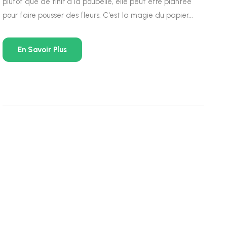
plutôt que de finir à la poubelle, elle peut être plantée
pour faire pousser des fleurs. C'est la magie du papier...
En Savoir Plus