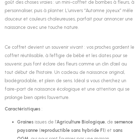
goût des choses vraies : un mini-coffret de bombes à fleurs, à
personnaliser, puis à planter. L’univers “Automne joyeux” mêle
douceur et couleurs chaleureuses, parfait pour annoncer une
naissance avec une touche nature.
Ce coffret devient un souvenir vivant : vos proches gardent le
coffret réutilisable, à l’effigie de bébé et les dates pour se
souvenir, puis font éclore des fleurs comme un clin d’œil au
tout début de l’histoire. Un cadeau de naissance original,
biodégradable, et plein de sens. Idéal si vous cherchez un
faire-part de naissance écologique et une attention qui se
prolonge bien après l’ouverture.
Caractéristiques
:
Graines
issues de l’
Agriculture Biologique
, de
semence
paysanne
(
reproductible sans hybride F1
) et
sans
OGM
, qui nous sont fournies par une maison