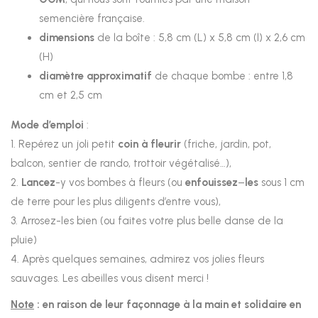
semencière française.
dimensions
de la boîte : 5,8 cm (L) x 5,8 cm (l) x 2,6 cm
(H)
diamètre approximatif
de chaque bombe : entre 1,8
cm et 2,5 cm
Mode d’emploi
:
1. Repérez un joli petit
coin à fleurir
(friche, jardin, pot,
balcon, sentier de rando, trottoir végétalisé…),
2.
Lancez
-y vos bombes à fleurs (ou
enfouissez
–
les
sous 1 cm
de terre pour les plus diligents d’entre vous),
3. Arrosez-les bien (ou faites votre plus belle danse de la
pluie)
4. Après quelques semaines, admirez vos jolies fleurs
sauvages. Les abeilles vous disent merci !
Note
: en raison de leur façonnage à la main et solidaire en