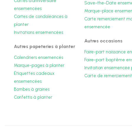
Cartes d’anniversaire
Save-the-Date ensem
ensemencées
Marque-place enseme
Cartes de condoléances à
Carte remerciement m
planter
ensemencée
Invitations ensemencées
Autres occasions
Autres papeteries à planter
Faire-part naissance 
Calendriers ensemencés
Faire-part baptême e
Marque-pages à planter
Invitation ensemencée 
Étiquettes cadeaux
Carte de remerciement
ensemencées
Bombes à graines
Confettis à planter