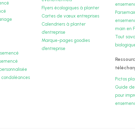
encé
ensemen
Flyers écologiques à planter
ncé
Parsemain
Cartes de vœux entreprises
ariage
ensemencé
Calendriers à planter
main en 
d’entreprise
Tout savoi
Marque-pages goodies
biologiqu
d’entreprise
ensemencé
Ressourc
nsemencé
téléchar
personnalisée
 condoléances
Pictos pl
Guide de
pour impr
ensemen