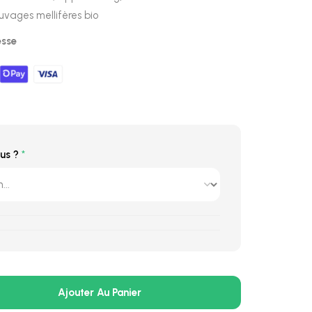
uvages mellifères bio
esse
us ?
*
Ajouter Au Panier