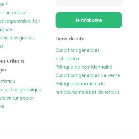
cé ?
s, un papier
 responsable, fait
France
r sur nos graines
Liens du site
es
Conditions générales
d'utilisation
es utiles à
Politique de confidentialité
ger
Conditions générales de vente
antation
Politique en matière de
 création graphique
remboursements et de retours
ession sur papier
cé