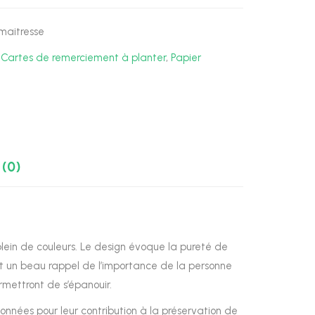
maitresse
,
Cartes de remerciement à planter
,
Papier
 (0)
 plein de couleurs. Le design évoque la pureté de
t un beau rappel de l’importance de la personne
ermettront de s’épanouir.
ionnées pour leur contribution à la préservation de