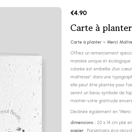
€
4.90
Carte à planter
Carte à planter – Merci Maîtr
Offrez un remerciement spécial
manière unique et écologique d
colorée est embellie d’un cœur 
maîtresse” dans une typograph
elle peut être plantée pour fa
seront un beau symbole de l’ap
montrer votre gratitude enver
Déclinée également en “Merci 
dimensions :
20 x 14 cm plié e
papier
: Parsemains éco-recycl