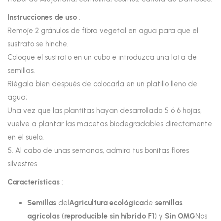
Instrucciones de uso
:
Remoje 2 gránulos de fibra vegetal en agua para que el
sustrato se hinche.
Coloque el sustrato en un cubo e introduzca una lata de
semillas.
Riégala bien después de colocarla en un platillo lleno de
agua;
Una vez que las plantitas hayan desarrollado 5 ó 6 hojas,
vuelve a plantar las macetas biodegradables directamente
en el suelo.
5. Al cabo de unas semanas, admira tus bonitas flores
silvestres.
Características
:
Semillas
del
Agricultura ecológica
de
semillas
agrícolas
(
reproducible sin híbrido F1
) y
Sin OMG
Nos