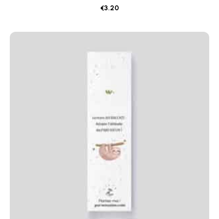
€
3.20