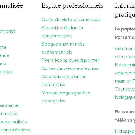
nnalisée
Espace professionnels
Inform
pratiq
Carte de visite ensemencée
Etiquettes à planter
Le papi
semencé
personnalisées
Parsema
Badges ensemencés
ncé
Comment 
événementiels
encé
ensemen
Flyers écologiques à planter
ncé
Parsemain
Cartes de vœux entreprises
ariage
ensemencé
Calendriers à planter
main en 
d’entreprise
Tout savoi
Marque-pages goodies
biologiqu
d’entreprise
ensemencé
Ressourc
nsemencé
téléchar
personnalisée
 condoléances
Pictos pl