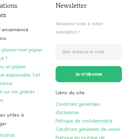
ations
Newsletter​
ues
Abonnez-vous à notre
er ensemencé
newsletter !
ins
planter mon papier
cé ?
s, un papier
 responsable, fait
France
r sur nos graines
Liens du site
es
Conditions générales
d'utilisation
es utiles à
Politique de confidentialité
ger
Conditions générales de vente
antation
Politique en matière de