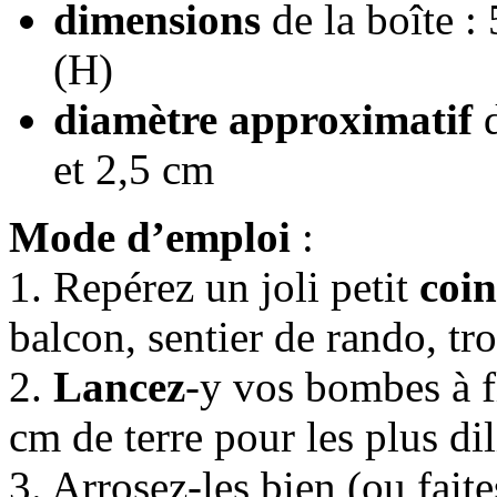
dimensions
de la boîte :
(H)
diamètre approximatif
d
et 2,5 cm
Mode d’emploi
:
1. Repérez un joli petit
coin
balcon, sentier de rando, tr
2.
Lancez
-y vos bombes à f
cm de terre pour les plus di
3. Arrosez-les bien (ou faite