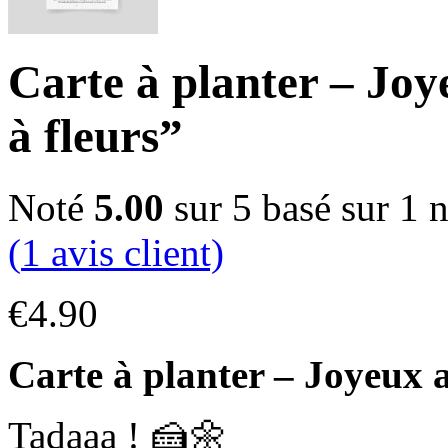
Carte à planter – Joy
à fleurs”
Noté
5.00
sur 5 basé sur
1
n
(
1
avis client)
€
4.90
Carte à planter – Joyeux a
Tadaaa ! 🍰🌼