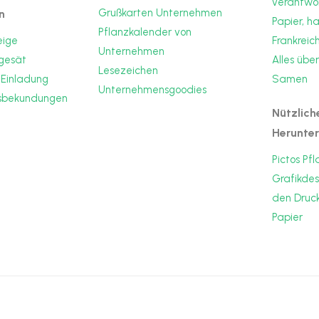
verantwor
Grußkarten Unternehmen
n
Papier, h
Pflanzkalender von
eige
Frankreic
Unternehmen
 gesät
Alles übe
Lesezeichen
-Einladung
Samen
Unternehmensgoodies
dsbekundungen
Nützlich
Herunte
Pictos Pf
Grafikdes
den Druc
Papier