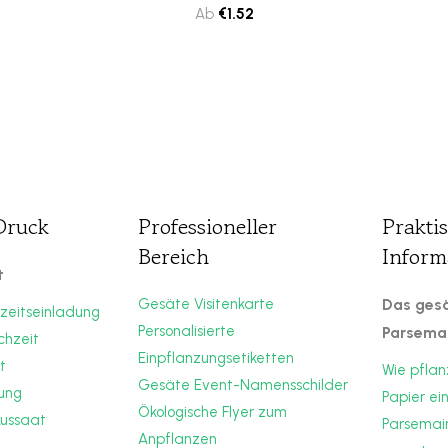
Ab
€
1.52
 Druck
Professioneller
Prakti
Bereich
Inform
t
Gesäte Visitenkarte
Das gesä
zeitseinladung
Personalisierte
Parsema
chzeit
Einpflanzungsetiketten
t
Wie pflan
Gesäte Event-Namensschilder
rung
Papier ei
Ökologische Flyer zum
Aussaat
Parsemain
Anpflanzen